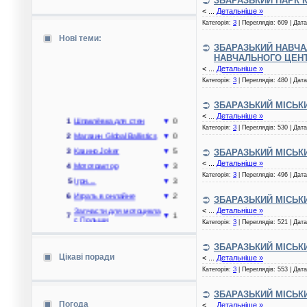
ЗБАРАЗЬКИЙ ПАРК К
<
...
Детальніше »
Категорія:
З
| Переглядів: 609 | Дат
Нові теми:
ЗБАРАЗЬКИЙ НАВЧА
НАВЧАЛЬНОГО ЦЕНТ
<
...
Детальніше »
Категорія:
З
| Переглядів: 480 | Дат
ЗБАРАЗЬКИЙ МІСЬК
1
Шпаклёвка для стен
▼
0
<
...
Детальніше »
2
Магазин Global Ballistics
▼
0
Категорія:
З
| Переглядів: 530 | Дат
3
Казино Joker
▼
5
ЗБАРАЗЬКИЙ МІСЬК
4
Мототрактор
▼
3
<
...
Детальніше »
5
Ігри....
▼
3
Категорія:
З
| Переглядів: 496 | Дат
6
Играть в онлайне
▼
2
ЗБАРАЗЬКИЙ МІСЬК
Запчасти для мотоцикла
7
▼
1
<
...
Детальніше »
с Польши
Категорія:
З
| Переглядів: 521 | Дат
8
автозапчасти
▼
2
Где заказать
ЗБАРАЗЬКИЙ МІСЬК
9
современную систему
▼
0
Цікаві поради
очистки для дома
<
...
Детальніше »
Категорія:
З
| Переглядів: 553 | Дат
10
Вода....
▼
1
ЗБАРАЗЬКИЙ МІСЬК
Погода
<
...
Детальніше »