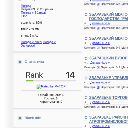
Категорія:
З
| Переглядів: 722 | Дат
Погода
Неділя 09.08.26, ранок
Погода у
Збаражі
ЗБАРАЗЬКИЙ МІЖГО
+15°
ГОСПОДАРСТВА "РА
вологість:
82%
<
...
Детальніше »
Категорія:
З
| Переглядів: 462 | Дат
тиск:
739 мм
вітер:
1 м/с,
ЗБАРАЗЬКИЙ МІЖГОС
Погода у Києві
Погода у
<
...
Детальніше »
Запоріжжі
Категорія:
З
| Переглядів: 549 | Дат
ЗБАРАЗЬКИЙ ВУЗОЛ
Статистика
<
...
Детальніше »
Категорія:
З
| Переглядів: 543 | Дат
ЗБАРАЗЬКЕ УПРАВЛ
<
...
Детальніше »
Категорія:
З
| Переглядів: 533 | Дат
Онлайн всього:
6
ЗБАРАЗЬКЕ ТОРГОВ
Гостей:
6
Користувачів:
0
<
...
Детальніше »
Категорія:
З
| Переглядів: 574 | Дат
ЗБАРАЗЬКЕ РАЙОНН
Block title
АГРОПРОМИСЛОВОГ
<
...
Детальніше »