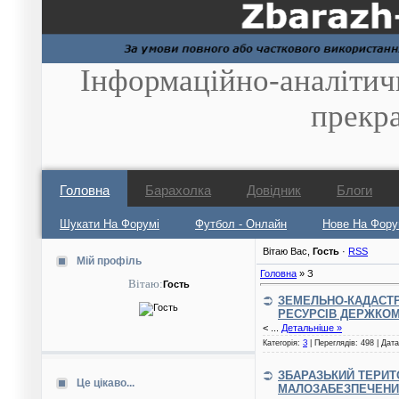
Інформаційно-аналітич
прекр
Головна
Барахолка
Довідник
Блоги
Шукати На Форумі
Футбол - Онлайн
Нове На Фору
Вітаю Вас
,
Гость
·
RSS
Мій профіль
Головна
»
З
Вітаю:
Гость
ЗЕМЕЛЬНО-КАДАСТР
РЕСУРСІВ ДЕРЖКОМ
<
...
Детальніше »
Категорія:
З
| Переглядів: 498 | Дат
ЗБАРАЗЬКИЙ ТЕРИТ
Це цікаво...
МАЛОЗАБЕЗПЕЧЕНИ