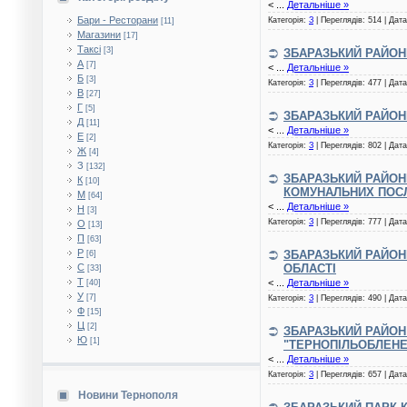
<
...
Детальніше »
Бари - Ресторани
Категорія:
З
| Переглядів: 514 | Дат
[11]
Магазини
[17]
Таксі
[3]
ЗБАРАЗЬКИЙ РАЙОН
А
[7]
<
...
Детальніше »
Б
[3]
Категорія:
З
| Переглядів: 477 | Дат
В
[27]
Г
[5]
ЗБАРАЗЬКИЙ РАЙОН
Д
[11]
<
...
Детальніше »
Е
[2]
Категорія:
З
| Переглядів: 802 | Дат
Ж
[4]
З
[132]
ЗБАРАЗЬКИЙ РАЙОН
К
[10]
КОМУНАЛЬНИХ ПОС
М
[64]
<
...
Детальніше »
Н
[3]
Категорія:
З
| Переглядів: 777 | Дат
О
[13]
П
[63]
Р
ЗБАРАЗЬКИЙ РАЙОНН
[6]
ОБЛАСТІ
С
[33]
Т
<
...
Детальніше »
[40]
У
[7]
Категорія:
З
| Переглядів: 490 | Дат
Ф
[15]
Ц
[2]
ЗБАРАЗЬКИЙ РАЙОН
Ю
[1]
"ТЕРНОПІЛЬОБЛЕНЕ
<
...
Детальніше »
Категорія:
З
| Переглядів: 657 | Дат
Новини Тернополя