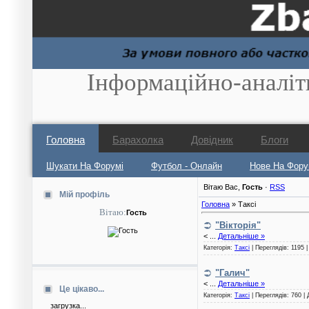
Інформаційно-аналіт
Головна
Барахолка
Довідник
Блоги
Шукати На Форумі
Футбол - Онлайн
Нове На Фору
Вітаю Вас
,
Гость
·
RSS
Мій профіль
Головна
»
Таксі
Вітаю:
Гость
"Вікторія"
<
...
Детальніше »
Категорія:
Таксі
| Переглядів: 1195 
"Галич"
<
...
Детальніше »
Це цікаво...
Категорія:
Таксі
| Переглядів: 760 |
загрузка...