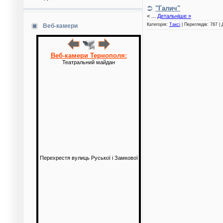
"Галич"
<
...
Детальніше »
Категорія:
Таксі
| Переглядів: 787 |
Веб-камери
Веб-камери Тернополя:
Театральний майдан
Перехрестя вулиць Руської і Замкової