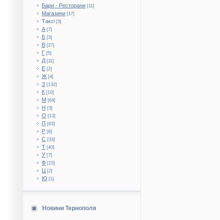
Бари - Ресторани
[11]
Магазини
[17]
Таксі
[3]
А
[7]
Б
[3]
В
[27]
Г
[5]
Д
[11]
Е
[2]
Ж
[4]
З
[132]
К
[10]
М
[64]
Н
[3]
О
[13]
П
[63]
Р
[6]
С
[33]
Т
[40]
У
[7]
Ф
[15]
Ц
[2]
Ю
[1]
Новини Тернополя