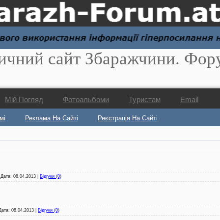
ичний сайт Збаражчини. Фор
Мій Погляд
Фотоальбоми
Туристам
Email
мі
Реклама На Сайті
Реєстрація На Сайті
| Дата:
08.04.2013
|
Відгуки (0)
 Дата:
08.04.2013
|
Відгуки (0)