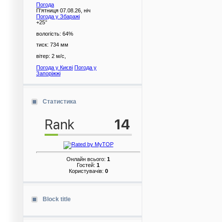
Погода
П'ятниця 07.08.26, ніч
Погода у
Збаражі
+25°
вологість:
64%
тиск:
734 мм
вітер:
2 м/с,
Погода у Києві
Погода у
Запоріжжі
Статистика
Онлайн всього:
1
Гостей:
1
Користувачів:
0
Block title