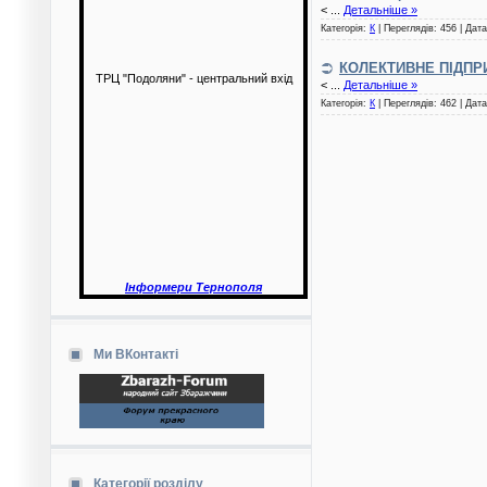
<
...
Детальніше »
Категорія:
К
| Переглядів: 456 | Дат
КОЛЕКТИВНЕ ПІДПР
ТРЦ "Подоляни" - центральний вхід
<
...
Детальніше »
Категорія:
К
| Переглядів: 462 | Дат
Інформери Тернополя
Ми ВКонтакті
Категорії розділу