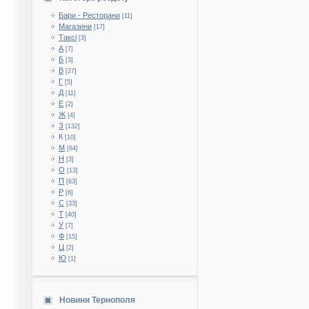
Бари - Ресторани
[11]
Магазини
[17]
Таксі
[3]
А
[7]
Б
[3]
В
[27]
Г
[5]
Д
[11]
Е
[2]
Ж
[4]
З
[132]
К
[10]
М
[64]
Н
[3]
О
[13]
П
[63]
Р
[6]
С
[33]
Т
[40]
У
[7]
Ф
[15]
Ц
[2]
Ю
[1]
Новини Тернополя