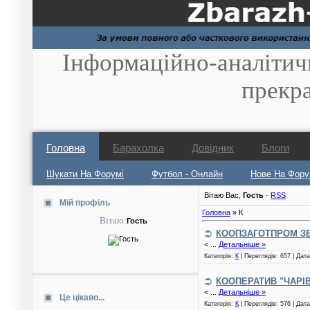
Інформаційно-аналітич
прекр
Головна
Барахолка
Довідник
Блоги
Шукати На Форумі
Футбол - Онлайн
Нове На Фору
Вітаю Вас
,
Гость
·
RSS
Мій профіль
Головна
»
К
Вітаю:
Гость
КООПЗАГОТПРОМ З
<
...
Детальніше »
Категорія:
К
| Переглядів: 657 | Дат
КООПЕРАТИВ "ЧАРІ
<
...
Детальніше »
Це цікаво...
Категорія:
К
| Переглядів: 576 | Дат