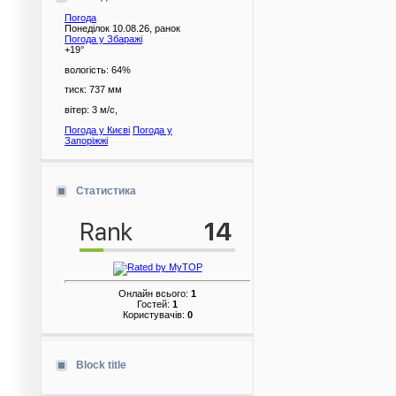
Погода
Понеділок 10.08.26, ранок
Погода у
Збаражі
+19°
вологість:
64%
тиск:
737 мм
вітер:
3 м/с,
Погода у Києві
Погода у
Запоріжжі
Статистика
Онлайн всього:
1
Гостей:
1
Користувачів:
0
Block title