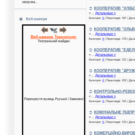
загрузка...
КООПЕРАТИВ "ХЛІБ
<
...
Детальніше »
Категорія:
К
| Переглядів: 597 | Дат
Веб-камери
КООПЕРАТИВ "ОЛЬВ
<
...
Детальніше »
Веб-камери Тернополя:
Категорія:
К
| Переглядів: 578 | Дат
Театральний майдан
КООПЕРАТИВ "ЕДЕЛ
<
...
Детальніше »
Категорія:
К
| Переглядів: 521 | Дат
КООПЕРАТИВ "ДРУЖ
<
...
Детальніше »
Категорія:
К
| Переглядів: 652 | Дат
КОНТРОЛЬНО-РЕВІЗІ
<
...
Детальніше »
Перехрестя вулиць Руської і Замкової
Категорія:
К
| Переглядів: 541 | Дат
КОМУНАЛЬНЕ ПІДПР
<
...
Детальніше »
Категорія:
К
| Переглядів: 533 | Дат
КОМЕРЦІЙНО-ВИРОБ