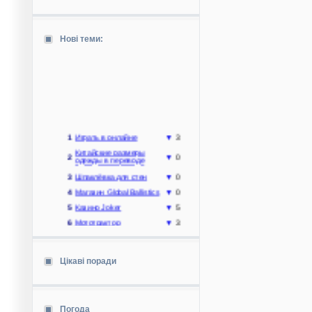
Нові теми:
1
Играть в онлайне
▼
3
Китайские размеры
2
▼
0
одежды в переводе
3
Шпаклёвка для стен
▼
0
4
Магазин Global Ballistics
▼
0
5
Казино Joker
▼
5
6
Мототрактор
▼
3
7
Ігри....
▼
3
Запчасти для мотоцикла
8
▼
1
с Польши
Цікаві поради
9
автозапчасти
▼
2
Где заказать
10
современную систему
▼
0
очистки для дома
Погода