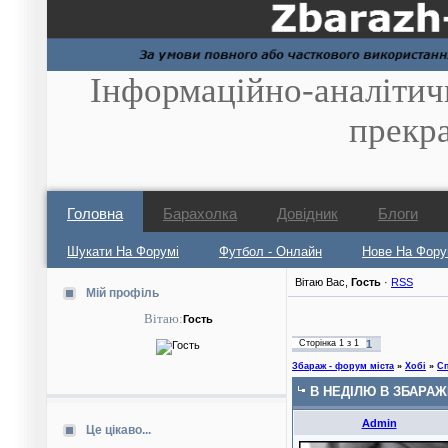
Інформаційно-аналітич
прекр
Головна
Барахолка
Довідник
Блоги
Шукати На Форумі
Футбол - Онлайн
Нове На Фору
Вітаю Вас
,
Гость
·
RSS
Мій профіль
Вітаю:
Гость
Сторінка
1
з
1
1
Збараж - форум міста
»
Хобі
»
С
В НЕДІЛЮ В ЗБАРАЖ
Admin
Це цікаво...