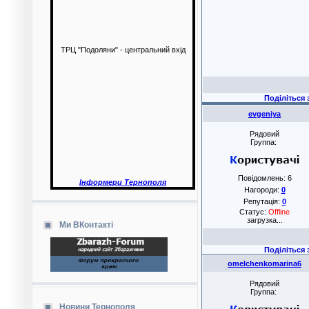
ТРЦ "Подоляни" - центральний вхід
Поділіться з друзям
evgeniya
Рядовий
Группа:
Повідомлень:
6
Інформери Тернополя
Нагороди:
0
Репутація:
0
Статус:
Offline
загрузка...
Ми ВКонтакті
Поділіться з друзям
omelchenkomarina6
Рядовий
Группа:
Новини Тернополя