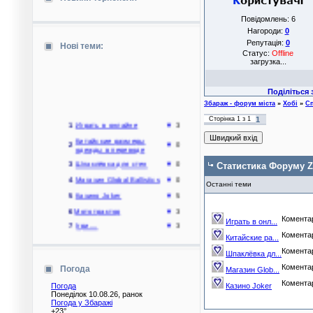
Повідомлень:
6
Нагороди:
0
Репутація:
0
Нові теми:
Статус:
Offline
загрузка...
Поділіться з друзям
Збараж - форум міста
»
Хобі
»
С
1
Играть в онлайне
▼
3
Сторінка
1
з
1
1
Китайские размеры
2
▼
0
одежды в переводе
3
Шпаклёвка для стен
▼
0
Статистика Форуму Z
4
Магазин Global Ballistics
▼
0
Останні теми
5
Казино Joker
▼
5
6
Мототрактор
▼
3
Коментарі
7
Ігри....
▼
3
Играть в онл...
Коментарі
Запчасти для мотоцикла
Китайские ра...
8
▼
1
с Польши
Коментарі
Шпаклёвка дл...
9
автозапчасти
▼
2
Коментарі
Погода
Магазин Glob...
Где заказать
10
современную систему
▼
0
Коментарі
Погода
Казино Joker
очистки для дома
Понеділок 10.08.26, ранок
Погода у
Збаражі
+23°