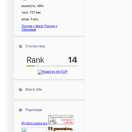
вологість:
49%
тиск:
737 мм
вітер:
4 м/с,
Погода у Києві
Погода у
Запоріжжі
Статистика
Block title
Партнери
Футбол Livescore