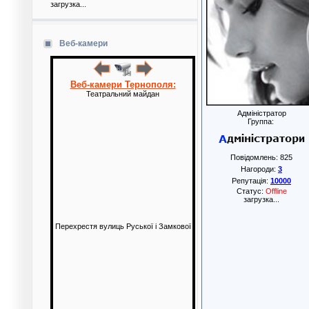
загрузка...
Веб-камери
Веб-камери Тернополя:
Театральний майдан
Адміністратор
Группа:
Повідомлень:
825
Нагороди:
3
Репутація:
10000
Статус:
Offline
загрузка...
Перехрестя вулиць Руської і Замкової