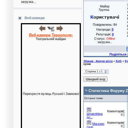
загрузка...
Майор
Группа:
Веб-камери
Повідомлень:
84
Нагороди:
0
Репутація:
0
Веб-камери Тернополя:
Статус:
Offline
Театральний майдан
загрузка...
Поділіться з друзям
Збараж - форум міста
»
Хобі
»
Ку
кухни
Сторінка
1
з
1
1
Статистика Форуму Z
Перехрестя вулиць Руської і Замкової
Останні теми
Коментарів[
Шпаклёвка
0 ]
дл...
Коментарів[
Магазин
0 ]
Glob...