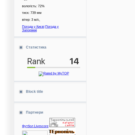
вологість:
72%
тиск:
739 мм
вітер:
3 м/с,
Погода у Києві
Погода у
Запоріжжі
Статистика
Block title
Партнери
Футбол Livescore