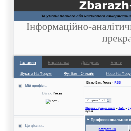
Інформаційно-аналітич
прекр
Головна
Барахолка
Довідник
Блоги
Шукати На Форумі
Футбол - Онлайн
Нове На Фору
Вітаю Вас
,
Гость
·
RSS
Мій профіль
Вітаю:
Гость
Сторінка
1
з
1
1
Збараж - форум міста
»
Хобі
»
Ку
кухни
Профессиональное о
Це цікаво...
petrpetr_80
Д