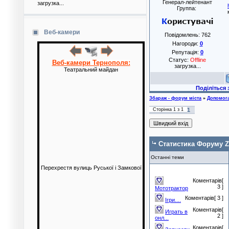
Генерал-лейтенант
загрузка...
Группа:
Веб-камери
Повідомлень:
762
Нагороди:
0
Репутація:
0
Статус:
Offline
Веб-камери Тернополя:
загрузка...
Театральний майдан
Поділіться з друзям
Збараж - форум міста
»
Допомог
Сторінка
1
з
1
1
Статистика Форуму Z
Останні теми
Перехрестя вулиць Руської і Замкової
Коментарів[
3 ]
Мототрактор
Коментарів[ 3 ]
Ігри....
Коментарів[
Играть в
2 ]
онл...
Коментарів[