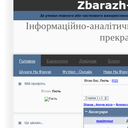
Інформаційно-аналітич
прекр
Головна
Барахолка
Довідник
Блоги
Шукати На Форумі
Футбол - Онлайн
Нове На Фору
Вітаю Вас
,
Гость
·
RSS
Мій профіль
Вітаю:
Гость
Сторінка
1
з
1
1
Збараж - форум міста
»
Допомог
Аксесуари
maximyour
Д
Це цікаво...