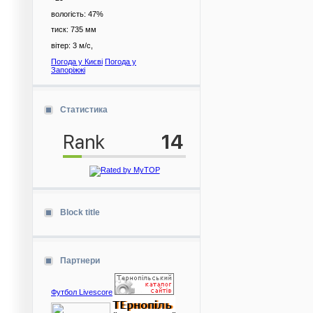
вологість:
47%
тиск:
735 мм
вітер:
3 м/с,
Погода у Києві
Погода у
Запоріжжі
Статистика
Block title
Партнери
Футбол Livescore