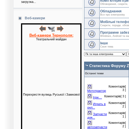
Комп'ютерні ігри
загрузка...
Обговорення, секрети, 
Обладнання
Все про електроніку
Веб-камери
Мобільні телеф
Секрети, поради, обгов
Програмне забе
Веб-камери Тернополя:
Windows, Android та ін
Театральний майдан
Інше
Своя тема
Статистика Форуму Z
Останні теми
Коментарів[
3 ]
Мототрактор
Перехрестя вулиць Руської і Замкової
Коментарів[ 3 ]
Ігри....
Коментарів[
Играть в
2 ]
онл...
Коментарів[
Запчасти
1 ]
для...
Коментарів[
2 ]
автозапчасти