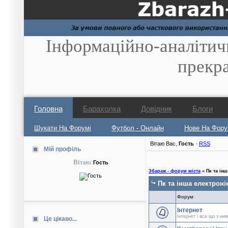
Інформаційно-аналітич
прекр
Головна
Барахолка
Довідник
Блоги
Шукати На Форумі
Футбол - Онлайн
Нове На Фору
Вітаю Вас
,
Гость
·
RSS
Мій профіль
Вітаю:
Гость
Збараж - форум міста
»
Пк та інш
Пк та інша електроні
Форум
Інтернет
Інтернет і все що з ни
Це цікаво...