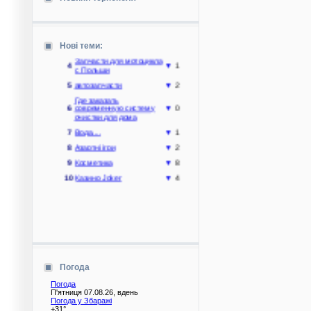
1
Мототрактор
▼
3
2
Ігри....
▼
3
3
Играть в онлайне
▼
2
Нові теми:
Запчасти для мотоцикла
4
▼
1
с Польши
5
автозапчасти
▼
2
Где заказать
6
современную систему
▼
0
очистки для дома
7
Вода....
▼
1
8
Азартні ігри
▼
2
9
Косметика
▼
8
10
Казино Joker
▼
4
Погода
Погода
П'ятниця 07.08.26, вдень
Погода у
Збаражі
+31°