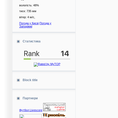
вологість:
48%
тиск:
735 мм
вітер:
4 м/с,
Погода у Києві
Погода у
Запоріжжі
Статистика
Block title
Партнери
Футбол Livescore